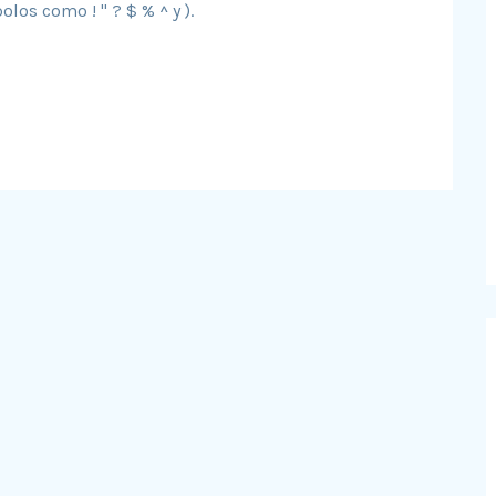
os como ! " ? $ % ^ y ).