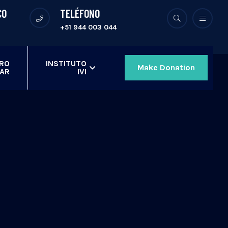
CO
TELÉFONO
+51 944 003 044
ERO
INSTITUTO
Make Donation
AR
IVI